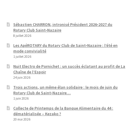
Sébastien CHARRON, intronisé Président 2026‑2027 du
Rotary Club Saint‑Nazaire
8 juillet 2026
Les ApéROTARY du Rotary Club de Saint‑Nazaire : l’été en
mode convivialité
1 juillet 2026
Nuit Electro de Pornichet : un succès éclatant au profit de La
Chaîne de l’Espoir
24 juin 2026
Trois actions, un même élan solidaire : le mois de juin du
Rotary Club de Saint‑Nazaire…
1 juin 2026
Collecte de Printemps de la Banque Alimentaire du 44 :
dématérialisée – Kezako ?
20 mai 2026