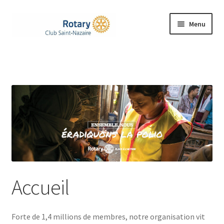
Aller
Aller
Menu
à
au
la
contenu
Accueil
navigation
Ouvrir
Le Rotary
le
menu
Ouvrir
Notre Club
enfant
le
menu
Nos Actions
enfant
Rejoignez-nous
Accueil
Ouvrir
Contacts
le
menu
Forte de 1,4 millions de membres, notre organisation vit
enfant