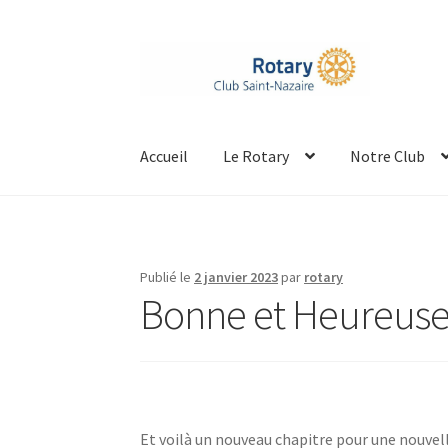
Aller
Aller
à
au
la
contenu
navigation
Accueil
Le Rotary
Notre Club
Publié le
2 janvier 2023
par
rotary
Bonne et Heureuse
Et voilà un nouveau chapitre pour une nouvell