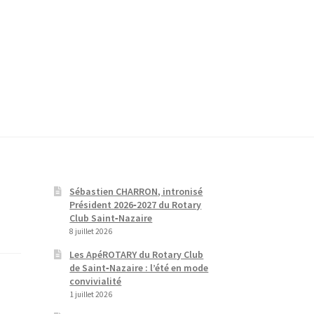
Sébastien CHARRON, intronisé
Président 2026‑2027 du Rotary
Club Saint‑Nazaire
8 juillet 2026
Les ApéROTARY du Rotary Club
de Saint‑Nazaire : l’été en mode
convivialité
1 juillet 2026