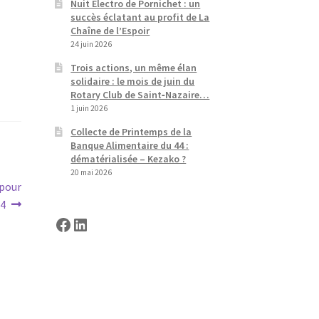
Nuit Electro de Pornichet : un
succès éclatant au profit de La
Chaîne de l’Espoir
24 juin 2026
Trois actions, un même élan
solidaire : le mois de juin du
Rotary Club de Saint‑Nazaire…
1 juin 2026
Collecte de Printemps de la
Banque Alimentaire du 44 :
dématérialisée – Kezako ?
20 mai 2026
 pour
24
Facebook
LinkedIn