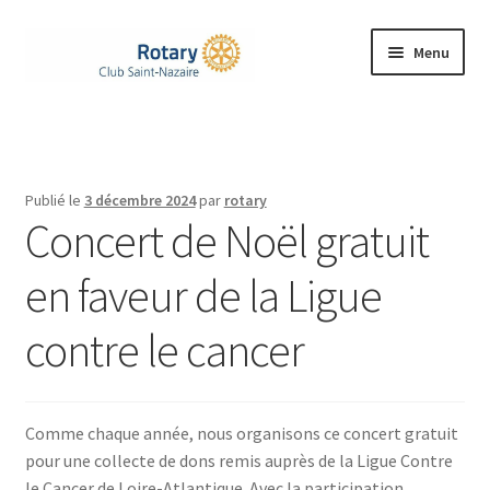
Aller
Aller
Menu
à
au
la
contenu
Accueil
navigation
Ouvrir
Le Rotary
le
Publié le
3 décembre 2024
par
rotary
menu
Ouvrir
Concert de Noël gratuit
Notre Club
enfant
le
menu
en faveur de la Ligue
Nos Actions
enfant
contre le cancer
Rejoignez-nous
Ouvrir
Contacts
le
Comme chaque année, nous organisons ce concert gratuit
menu
pour une collecte de dons remis auprès de la Ligue Contre
enfant
le Cancer de Loire-Atlantique. Avec la participation