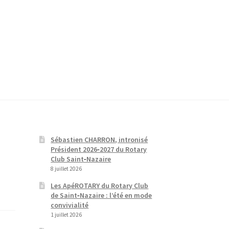
Sébastien CHARRON, intronisé
Président 2026‑2027 du Rotary
Club Saint‑Nazaire
8 juillet 2026
Les ApéROTARY du Rotary Club
de Saint‑Nazaire : l’été en mode
convivialité
1 juillet 2026