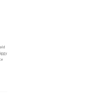
ald
Ziggy
te