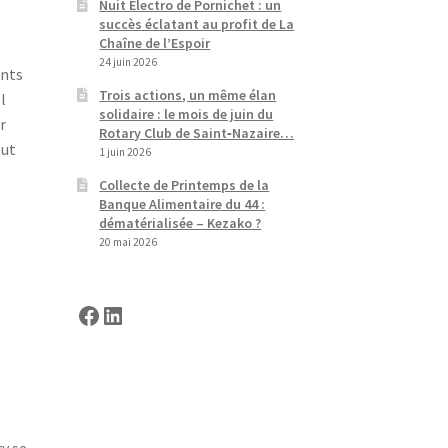
Nuit Electro de Pornichet : un
succès éclatant au profit de La
Chaîne de l’Espoir
24 juin 2026
ants
Trois actions, un même élan
l
solidaire : le mois de juin du
r
Rotary Club de Saint‑Nazaire…
eut
1 juin 2026
Collecte de Printemps de la
Banque Alimentaire du 44 :
dématérialisée – Kezako ?
20 mai 2026
Facebook
LinkedIn
ry se