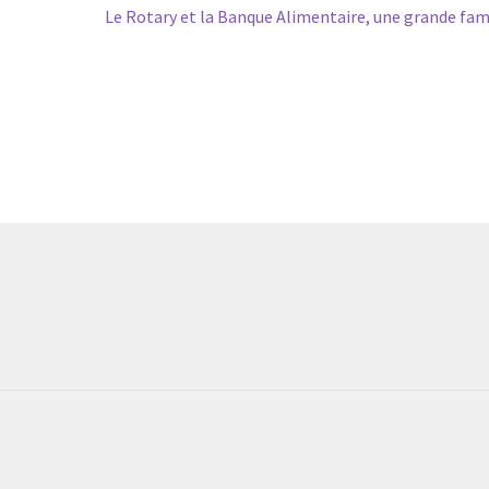
Article
Le Rotary et la Banque Alimentaire, une grande fami
suivant :