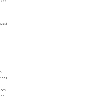
aussi
25
r des
e
écès
ter