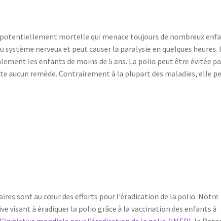
e potentiellement mortelle qui menace toujours de nombreux enf
au système nerveux et peut causer la paralysie en quelques heures. I
lement les enfants de moins de 5 ans. La polio peut être évitée pa
xiste aucun remède. Contrairement à la plupart des maladies, elle p
aires sont au cœur des efforts pour l’éradication de la polio. Notre
ive visant à éradiquer la polio grâce à la vaccination des enfants à
l’Initiative mondiale pour l’éradication de la polio (IMEP)
, le Rota