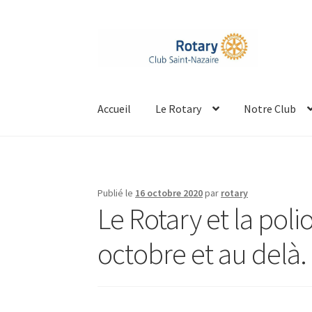
Aller
Aller
à
au
la
contenu
navigation
Accueil
Le Rotary
Notre Club
Publié le
16 octobre 2020
par
rotary
Le Rotary et la pol
octobre et au delà.