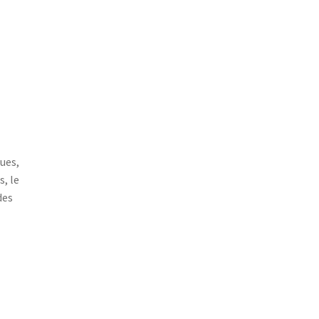
ques,
, le
des