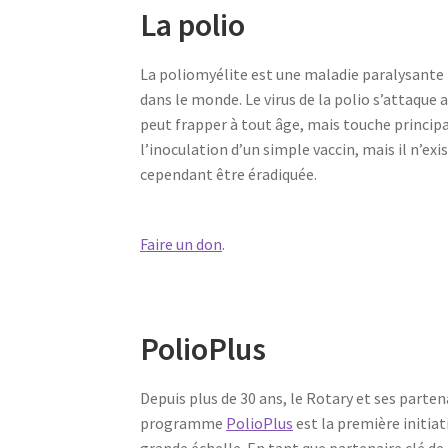
La polio
La poliomyélite est une maladie paralysant
dans le monde. Le virus de la polio s’attaque 
peut frapper à tout âge, mais touche principa
l’inoculation d’un simple vaccin, mais il n’e
cependant être éradiquée.
Faire un don
.
PolioPlus
Depuis plus de 30 ans, le Rotary et ses parten
programme
PolioPlus
est la première initiat
grande échelle. En tant que partenaire clé de