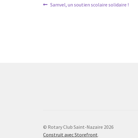
Navigation
Article
Samvel, un soutien scolaire solidaire !
précédent :
de
l’article
© Rotary Club Saint-Nazaire 2026
Construit avec Storefront
.