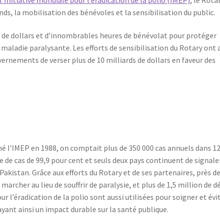
nds, la mobilisation des bénévoles et la sensibilisation du public.
 de dollars et d’innombrables heures de bénévolat pour protéger
 maladie paralysante. Les efforts de sensibilisation du Rotary ont 
vernements de verser plus de 10 milliards de dollars en faveur des
mé l’IMEP en 1988, on comptait plus de 350 000 cas annuels dans 1
e de cas de 99,9 pour cent et seuls deux pays continuent de signale
 Pakistan. Grâce aux efforts du Rotary et de ses partenaires, près d
archer au lieu de souffrir de paralysie, et plus de 1,5 million de d
r l’éradication de la polio sont aussi utilisées pour soigner et évi
ant ainsi un impact durable sur la santé publique.