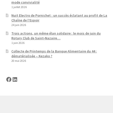
mode convivialité
1 juillet 2026
Nuit Electro de Pornichet : un succès éclatant au profit de La
Chaîne de l’Espoir
24 juin 2026
Trois actions, un même élan solidaire : le mois de juin du
Rotary Club de Saint‑Nazaire…
1 juin 2026
Collecte de Printemps de la Banque Alimentaire du 44 :
dématérialisée – Kezako ?
20 mai 2026
Facebook
LinkedIn