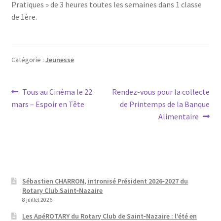
Pratiques » de 3 heures toutes les semaines dans 1 classe
de 1ère.
Catégorie :
Jeunesse
Navigation
Article
Article
Tous au Cinéma le 22
Rendez-vous pour la collecte
précédent :
suivant :
mars – Espoir en Tête
de Printemps de la Banque
de
Alimentaire
l’article
Sébastien CHARRON, intronisé Président 2026‑2027 du
Rotary Club Saint‑Nazaire
8 juillet 2026
Les ApéROTARY du Rotary Club de Saint‑Nazaire : l’été en