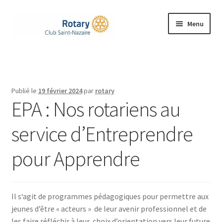
Aller
Aller
Menu
à
au
la
contenu
Accueil
navigation
Ouvrir
Le Rotary
le
Publié le
19 février 2024
par
rotary
menu
Ouvrir
EPA : Nos rotariens au
Notre Club
enfant
le
menu
service d’Entreprendre
Nos Actions
enfant
pour Apprendre
Rejoignez-nous
Ouvrir
Contacts
le
Il s‘agit de programmes pédagogiques pour permettre aux
menu
jeunes d’être « acteurs » de leur avenir professionnel et de
enfant
les faire réfléchir à leur choix d’orientation vers leur future