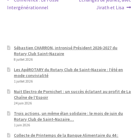
Navigation
précédent :
suivant :
Intergénérationnel
Jirath et Lisa
de
l’article
Sébastien CHARRON, intronisé Président 2026‑2027 du
Rotary Club Saint‑Nazaire
8 juillet 2026
Les ApéROTARY du Rotary Club de Saint‑Nazaire : l’été en
mode convivialité
1 juillet 2026
Nuit Electro de Pornichet : un succès éclatant au profit de La
Chaîne de l’Espoir
24 juin 2026
Trois actions, un même élan solidaire : le mois de juin du
Rotary Club de Saint‑Nazaire…
1 juin 2026
Collecte de Printemps de la Banque Alimentaire du 44 :