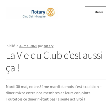
Aller
Aller
Menu
à
au
la
contenu
Accueil
navigation
Ouvrir
Le Rotary
le
Publié le
31 mai 2023
par
rotary
menu
Ouvrir
La Vie du Club c’est aussi
Notre Club
enfant
le
menu
ça !
Nos Actions
enfant
Rejoignez-nous
Mardi 30 mai, notre 5ème mardi du mois c’est tradition =
Ouvrir
Contacts
diner mixte entre nos membres et leurs conjoints.
le
Toutefois ce diner n’était pas la seule activité !
menu
enfant