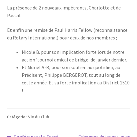
La présence de 2 nouveaux impétrants, Charlotte et de
Pascal.
Et enfin une remise de Paul Harris Fellow (reconnaissance
du Rotary International) pour deux de nos membres ;
Nicole B. pour son implication forte lors de notre
action ‘tournoi amical de bridge’ de janvier dernier.
Et Muriel A-B, pour son soutien au quotidien, au
Prédisent, Philippe BERGEROT, tout au long de
cette année. Et sa forte implication au District 1510
!
Catégorie :
Vie du Club
Article
Article
Conférence : Le Fossé
Echanges de jeunes, avec