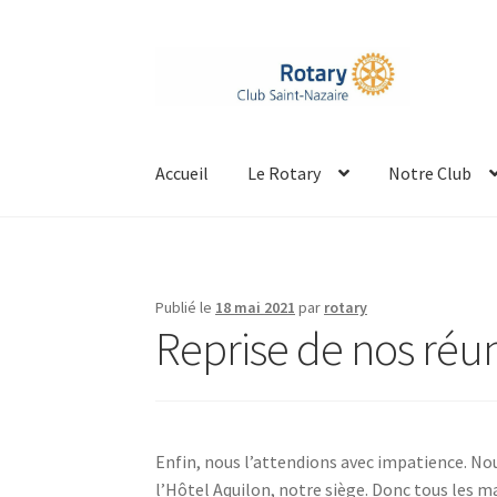
Aller
Aller
à
au
la
contenu
navigation
Accueil
Le Rotary
Notre Club
Publié le
18 mai 2021
par
rotary
Reprise de nos réun
Enfin, nous l’attendions avec impatience. Nou
l’Hôtel Aquilon, notre siège. Donc tous les mar