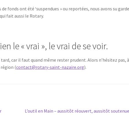
 de fonds ont été ‘suspendues » ou reportées, nous avons su garde
qui fait aussi le Rotary.
 le « vrai », le vrai de se voir.
s tard, car il faut quand même rester prudent. Alors n’hésitez pas, 
 région (
contact@rotary-saint-nazaire.org
).
Article
r
L’outil en Main – aussitôt réouvert, aussitôt soutenue
suivant :