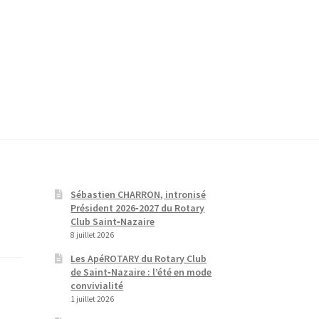
Sébastien CHARRON, intronisé
Président 2026‑2027 du Rotary
Club Saint‑Nazaire
8 juillet 2026
Les ApéROTARY du Rotary Club
de Saint‑Nazaire : l’été en mode
convivialité
1 juillet 2026