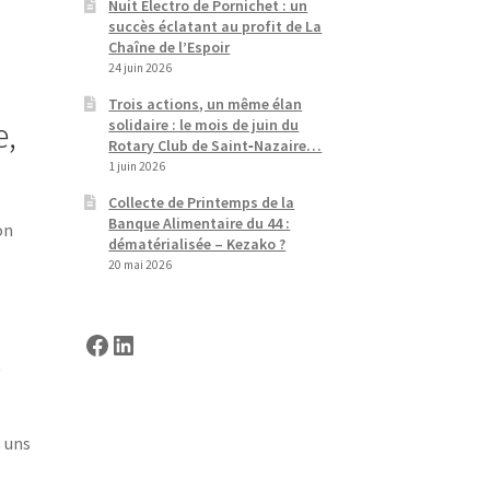
Nuit Electro de Pornichet : un
succès éclatant au profit de La
Chaîne de l’Espoir
24 juin 2026
Trois actions, un même élan
e,
solidaire : le mois de juin du
Rotary Club de Saint‑Nazaire…
1 juin 2026
Collecte de Printemps de la
Banque Alimentaire du 44 :
on
dématérialisée – Kezako ?
20 mai 2026
Facebook
LinkedIn
t
s uns