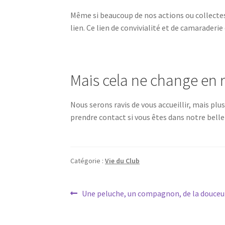
Même si beaucoup de nos actions ou collectes
lien. Ce lien de convivialité et de camaraderie 
Mais cela ne change en rien
Nous serons ravis de vous accueillir, mais plu
prendre contact si vous êtes dans notre belle
Catégorie :
Vie du Club
Navigation
Article
Une peluche, un compagnon, de la douceu
précédent :
de