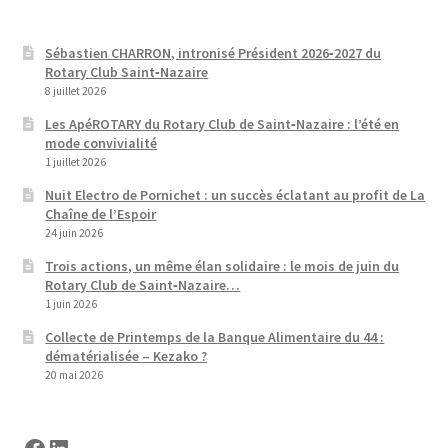
Sébastien CHARRON, intronisé Président 2026‑2027 du
Rotary Club Saint‑Nazaire
8 juillet 2026
Les ApéROTARY du Rotary Club de Saint‑Nazaire : l’été en
mode convivialité
1 juillet 2026
Nuit Electro de Pornichet : un succès éclatant au profit de La
Chaîne de l’Espoir
24 juin 2026
Trois actions, un même élan solidaire : le mois de juin du
Rotary Club de Saint‑Nazaire…
1 juin 2026
Collecte de Printemps de la Banque Alimentaire du 44 :
dématérialisée – Kezako ?
20 mai 2026
Facebook
LinkedIn