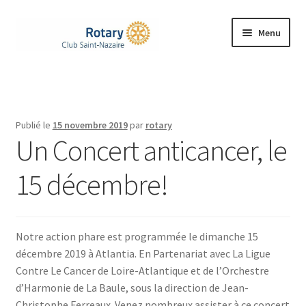
Aller
Aller
Menu
à
au
la
contenu
Accueil
navigation
Ouvrir
Le Rotary
le
Publié le
15 novembre 2019
par
rotary
menu
Ouvrir
Un Concert anticancer, le
Notre Club
enfant
le
menu
15 décembre!
Nos Actions
enfant
Rejoignez-nous
Notre action phare est programmée le dimanche 15
Ouvrir
Contacts
décembre 2019 à Atlantia. En Partenariat avec La Ligue
le
Contre Le Cancer de Loire-Atlantique et de l’Orchestre
menu
d’Harmonie de La Baule, sous la direction de Jean-
enfant
Christophe Ferreaux. Venez nombreux assister à ce concert