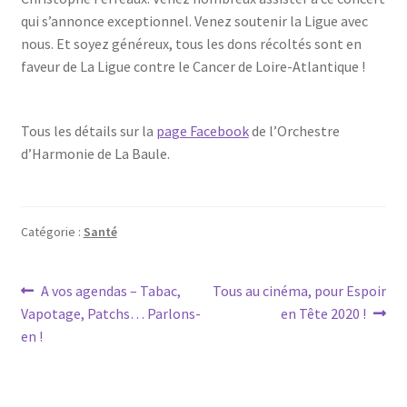
qui s’annonce exceptionnel. Venez soutenir la Ligue avec
nous. Et soyez généreux, tous les dons récoltés sont en
faveur de La Ligue contre le Cancer de Loire-Atlantique !
Tous les détails sur la
page Facebook
de l’Orchestre
d’Harmonie de La Baule.
Catégorie :
Santé
Navigation
Article
Article
A vos agendas – Tabac,
Tous au cinéma, pour Espoir
précédent :
suivant :
Vapotage, Patchs… Parlons-
en Tête 2020 !
de
en !
l’article