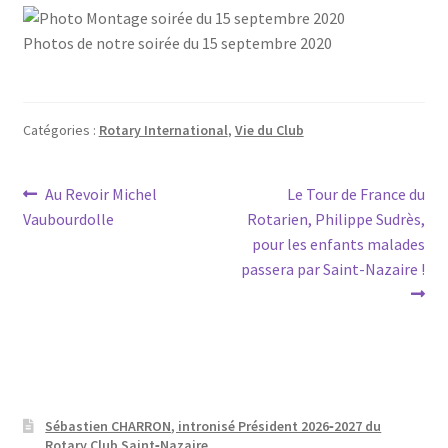
Photos de notre soirée du 15 septembre 2020
Catégories :
Rotary International
,
Vie du Club
Navigation
Article
Article
Au Revoir Michel
Le Tour de France du
précédent :
suivant :
Vaubourdolle
Rotarien, Philippe Sudrès,
de
pour les enfants malades
l’article
passera par Saint-Nazaire !
Sébastien CHARRON, intronisé Président 2026‑2027 du
Rotary Club Saint‑Nazaire