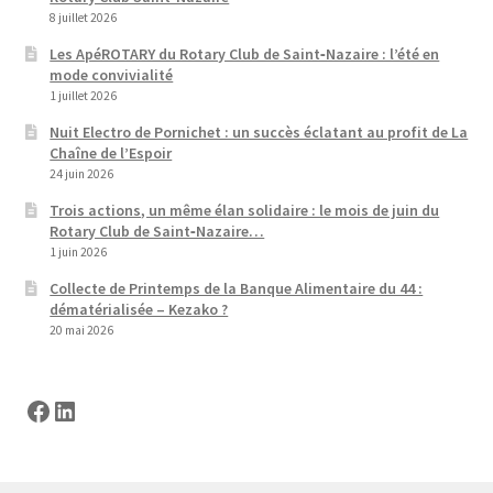
8 juillet 2026
Les ApéROTARY du Rotary Club de Saint‑Nazaire : l’été en
mode convivialité
1 juillet 2026
Nuit Electro de Pornichet : un succès éclatant au profit de La
Chaîne de l’Espoir
24 juin 2026
Trois actions, un même élan solidaire : le mois de juin du
Rotary Club de Saint‑Nazaire…
1 juin 2026
Collecte de Printemps de la Banque Alimentaire du 44 :
dématérialisée – Kezako ?
20 mai 2026
Facebook
LinkedIn