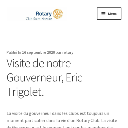
Aller
Aller
Menu
à
au
la
contenu
Accueil
navigation
Ouvrir
Le Rotary
le
Publié le
16 septembre 2020
par
rotary
menu
Ouvrir
Visite de notre
Notre Club
enfant
le
menu
Gouverneur, Eric
Nos Actions
enfant
Trigolet.
Rejoignez-nous
Ouvrir
Contacts
le
La visite du gouverneur dans les clubs est toujours un
menu
moment particulier dans la vie d’un Rotary Club. La visite
enfant
du Gouverneur est le moment ou tous les membres des