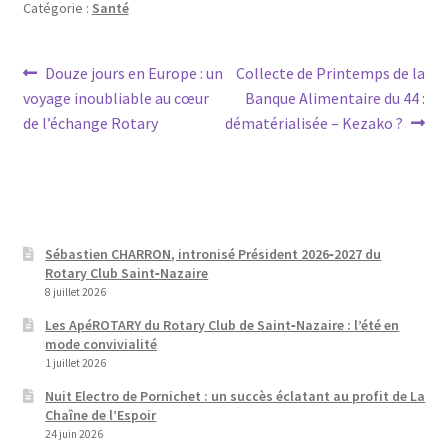
Catégorie :
Santé
Navigation
Article
Article
Douze jours en Europe : un
Collecte de Printemps de la
précédent :
suivant :
voyage inoubliable au cœur
Banque Alimentaire du 44 :
de
de l’échange Rotary
dématérialisée – Kezako ?
l’article
Sébastien CHARRON, intronisé Président 2026‑2027 du
Rotary Club Saint‑Nazaire
8 juillet 2026
Les ApéROTARY du Rotary Club de Saint‑Nazaire : l’été en
mode convivialité
1 juillet 2026
Nuit Electro de Pornichet : un succès éclatant au profit de La
Chaîne de l’Espoir
24 juin 2026