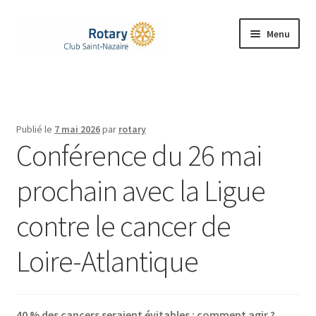
Aller
Aller
Menu
à
au
la
contenu
Accueil
navigation
Ouvrir
Le Rotary
le
Publié le
7 mai 2026
par
rotary
menu
Ouvrir
Conférence du 26 mai
Notre Club
enfant
le
menu
prochain avec la Ligue
Nos Actions
enfant
contre le cancer de
Rejoignez-nous
Loire-Atlantique
Ouvrir
Contacts
le
menu
enfant
40 % des cancers seraient évitables : comment agir ?