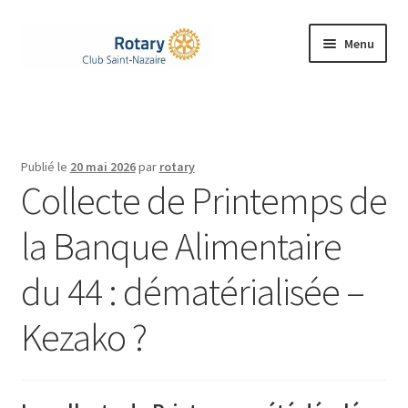
Aller
Aller
Menu
à
au
la
contenu
Accueil
navigation
Ouvrir
Le Rotary
le
Publié le
20 mai 2026
par
rotary
menu
Ouvrir
Collecte de Printemps de
Notre Club
enfant
le
menu
la Banque Alimentaire
Nos Actions
enfant
du 44 : dématérialisée –
Rejoignez-nous
Kezako ?
Ouvrir
Contacts
le
menu
enfant