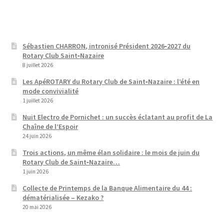
Sébastien CHARRON, intronisé Président 2026‑2027 du
Rotary Club Saint‑Nazaire
8 juillet 2026
Les ApéROTARY du Rotary Club de Saint‑Nazaire : l’été en
mode convivialité
1 juillet 2026
Nuit Electro de Pornichet : un succès éclatant au profit de La
Chaîne de l’Espoir
24 juin 2026
Trois actions, un même élan solidaire : le mois de juin du
Rotary Club de Saint‑Nazaire…
1 juin 2026
Collecte de Printemps de la Banque Alimentaire du 44 :
dématérialisée – Kezako ?
20 mai 2026