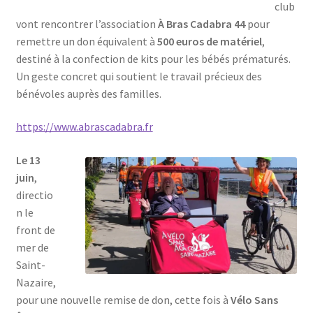
club
vont rencontrer l’association
À Bras Cadabra 44
pour
remettre un don équivalent à
500 euros de matériel
,
destiné à la confection de kits pour les bébés prématurés.
Un geste concret qui soutient le travail précieux des
bénévoles auprès des familles.
https://www.abrascadabra.fr
Le 13
juin
,
directio
n le
front de
mer de
Saint-
Nazaire,
pour une nouvelle remise de don, cette fois à
Vélo Sans