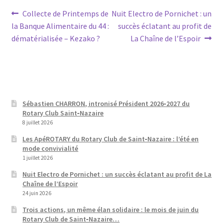
Navigation
Article
Article
Collecte de Printemps de
Nuit Electro de Pornichet : un
précédent :
suivant :
la Banque Alimentaire du 44 :
succès éclatant au profit de
de
dématérialisée – Kezako ?
La Chaîne de l’Espoir
l’article
Sébastien CHARRON, intronisé Président 2026‑2027 du
Rotary Club Saint‑Nazaire
8 juillet 2026
Les ApéROTARY du Rotary Club de Saint‑Nazaire : l’été en
mode convivialité
1 juillet 2026
Nuit Electro de Pornichet : un succès éclatant au profit de La
Chaîne de l’Espoir
24 juin 2026
Trois actions, un même élan solidaire : le mois de juin du
Rotary Club de Saint‑Nazaire…