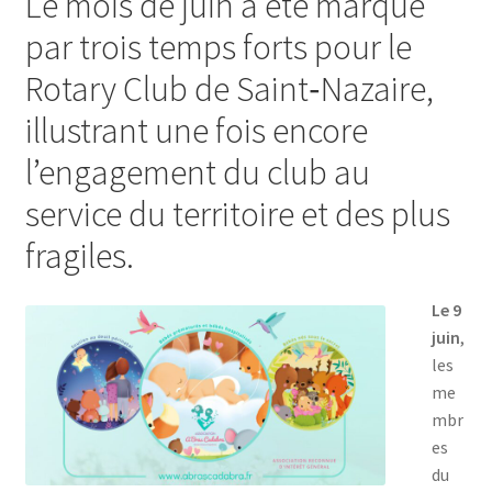
Le mois de juin a été marqué
par trois temps forts pour le
Rotary Club de Saint‑Nazaire,
illustrant une fois encore
l’engagement du club au
service du territoire et des plus
fragiles.
Le 9
juin
,
les
me
mbr
es
du