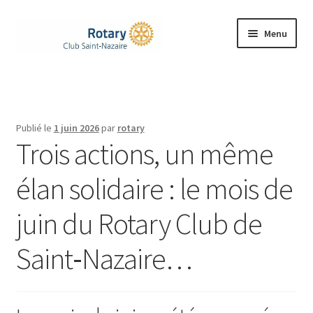
Aller
Aller
Menu
à
au
la
contenu
Accueil
navigation
Ouvrir
Le Rotary
le
Publié le
1 juin 2026
par
rotary
menu
Ouvrir
Trois actions, un même
Notre Club
enfant
le
menu
élan solidaire : le mois de
Nos Actions
enfant
juin du Rotary Club de
Rejoignez-nous
Saint‑Nazaire…
Ouvrir
Contacts
le
menu
enfant